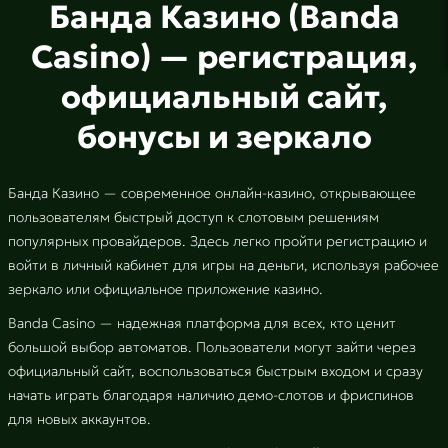
Банда Казино (Banda
Casino) — регистрация,
официальный сайт,
бонусы и зеркало
Банда Казино — современное онлайн-казино, открывающее
пользователям быстрый доступ к слотовым решениям
популярных провайдеров. Здесь легко пройти регистрацию и
войти в личный кабинет для игры на деньги, используя рабочее
зеркало или официальное приложение казино.
Banda Casino — надежная платформа для всех, кто ценит
большой выбор автоматов. Пользователи могут зайти через
официальный сайт, воспользоваться быстрым входом и сразу
начать играть благодаря наличию демо-слотов и фриспинов
для новых аккаунтов.